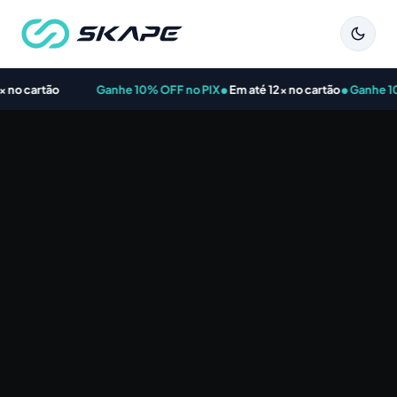
•
•
 cartão
Ganhe 10% OFF no PIX
Em até 12x no cartão
Ganhe 10% O