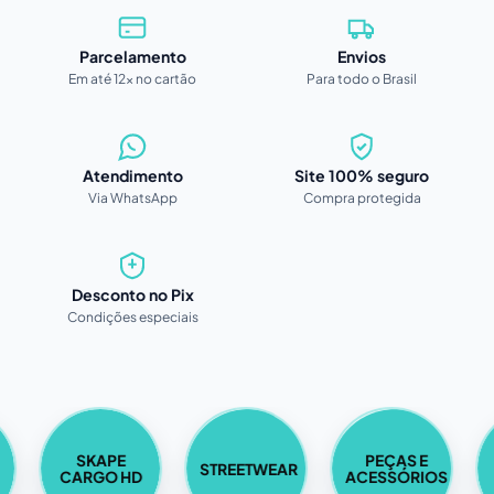
Parcelamento
Envios
Em até 12x no cartão
Para todo o Brasil
Atendimento
Site 100% seguro
Via WhatsApp
Compra protegida
Desconto no Pix
Condições especiais
SKAPE
PEÇAS E
STREETWEAR
CARGO HD
ACESSÓRIOS
D