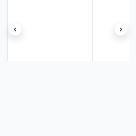
S2/S2+ 2025
SUPERMINI
Bicicleta Elétrica Dobrável Skape
Bicicleta Elétrica 
S2+ 20Ah - 500W / 48V
36V / 10 Ah
★★★★★
5,0
(1)
Preço à vista
Preço à vista
R$ 13.990,00
R$ 8.990,00